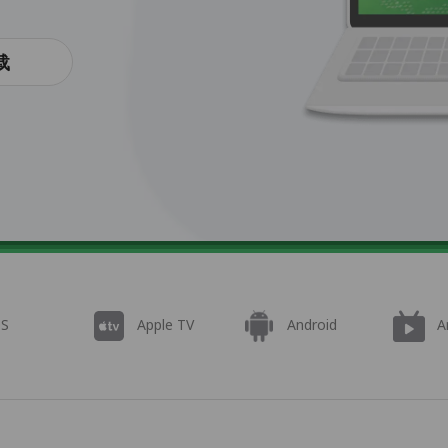
载
OS
Apple TV
Android
A