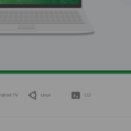
ndroid TV
Linux
CLI