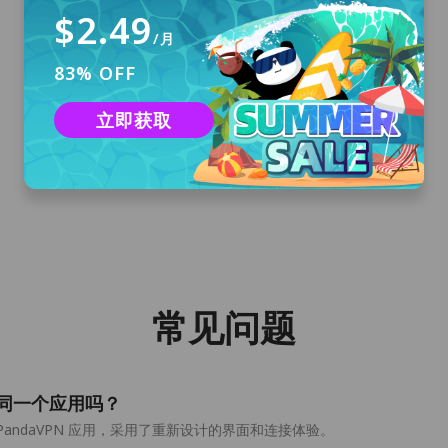
$2.49
/月
83% OFF
下载安装
点击“免费下载”按钮，为您的电脑下载官方
立即获取
macOS 版 PandaVPN 应用安装包，并安装至您
的电脑设备上。
常见问题
Qt 是同一个应用吗？
OS 版 PandaVPN 应用，采用了重新设计的界面和连接体验。