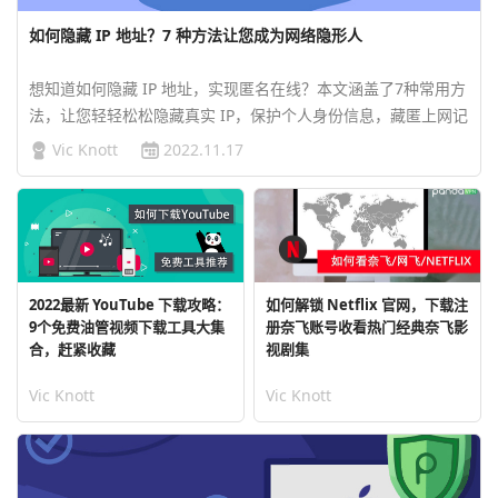
如何隐藏 IP 地址？7 种方法让您成为网络隐形人
想知道如何隐藏 IP 地址，实现匿名在线？本文涵盖了7种常用方
法，让您轻轻松松隐藏真实 IP，保护个人身份信息，藏匿上网记
录，并解锁有地域限制的在线内容。…
Vic Knott
2022.11.17
2022最新 YouTube 下载攻略：
如何解锁 Netflix 官网，下载注
9个免费油管视频下载工具大集
册奈飞账号收看热门经典奈飞影
合，赶紧收藏
视剧集
Vic Knott
Vic Knott