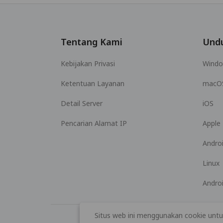
Tentang Kami
Und
Kebijakan Privasi
Wind
Ketentuan Layanan
macO
Detail Server
iOS
Pencarian Alamat IP
Apple
Andro
Linux
Andro
Situs web ini menggunakan cookie untu