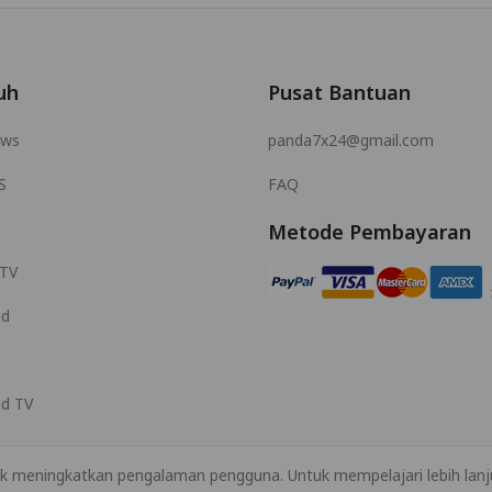
uh
Pusat Bantuan
ows
panda7x24@gmail.com
S
FAQ
Metode Pembayaran
 TV
id
id TV
k meningkatkan pengalaman pengguna. Untuk mempelajari lebih lanju