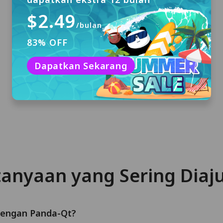
$2.49
/bulan
83% OFF
Unduh & Instal
Klik "Unduh Gratis" untuk mengunduh
Dapatkan Sekarang
PandaVPN untuk macOS dan menginstalnya
di komputer Anda.
tanyaan yang Sering Diaj
dengan Panda-Qt?