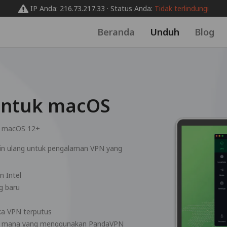
IP Anda: 216.73.217.33 · Status Anda:
Tidak terlindungi
Beranda
Unduh
Blog
untuk macOS
:
macOS 12+
in ulang untuk pengalaman VPN yang
n Intel
g baru
ka VPN terputus
tas mana yang menggunakan PandaVPN