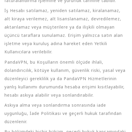
faturalandırma işlemine ve yürürlük tarihine tabidir.
İş Hesabı satılamaz, yeniden satılamaz, kiralanamaz,
alt kiraya verilemez, alt lisanslanamaz, devredilemez,
aktarılamaz veya müşterilere ya da ilişkili olmayan
üçüncü taraflara sunulamaz. Erişim yalnızca satın alan
işletme veya kuruluş adına hareket eden Yetkili
Kullanıcılara verilebilir.
PandaVPN, bu Koşulların önemli ölçüde ihlali,
dolandırıcılık, kötüye kullanım, güvenlik riski, yasal veya
düzenleyici gereklilik ya da PandaVPN Hizmetlerinin
yanlış kullanımı durumunda hesaba erişimi kısıtlayabilir,
hesabı askıya alabilir veya sonlandırabilir.
Askıya alma veya sonlandırma sonrasında iade
uygunluğu, İade Politikası ve geçerli hukuk tarafından
düzenlenir.
Bu bölümdeki hiçbir hüküm, geçerli hukuk kapsamındaki