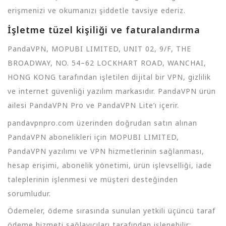
erişmenizi ve okumanızı şiddetle tavsiye ederiz.
İşletme tüzel kişiliği ve faturalandırma
PandaVPN, MOPUBI LIMITED, UNIT 02, 9/F, THE
BROADWAY, NO. 54–62 LOCKHART ROAD, WANCHAI,
HONG KONG tarafından işletilen dijital bir VPN, gizlilik
ve internet güvenliği yazılım markasıdır. PandaVPN ürün
ailesi PandaVPN Pro ve PandaVPN Lite’ı içerir.
pandavpnpro.com üzerinden doğrudan satın alınan
PandaVPN abonelikleri için MOPUBI LIMITED,
PandaVPN yazılımı ve VPN hizmetlerinin sağlanması,
hesap erişimi, abonelik yönetimi, ürün işlevselliği, iade
taleplerinin işlenmesi ve müşteri desteğinden
sorumludur.
Ödemeler, ödeme sırasında sunulan yetkili üçüncü taraf
ödeme hizmeti sağlayıcıları tarafından işlenebilir;