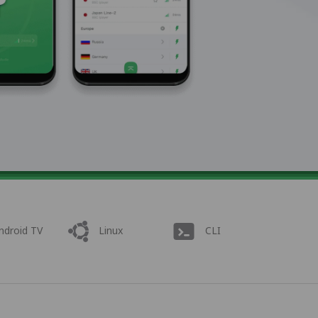
ndroid TV
Linux
CLI