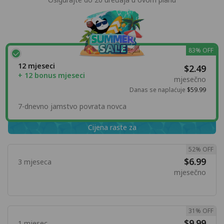
83% OFF
12 mjeseci
$2.49
+ 12 bonus mjeseci
mjesečno
Danas se naplaćuje
$59.99
7-dnevno jamstvo povrata novca
Cijena raste za
52% OFF
$6.99
3 mjeseca
mjesečno
31% OFF
$9.99
1 mjesec