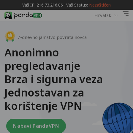
Vaš IP: 216.73.216.86 · Vaš Status:
Nezaštićen
Hrvatski
7-dnevno jamstvo povrata novca
Anonimno
pregledavanje
Brza i sigurna veza
Jednostavan za
korištenje VPN
Nabavi PandaVPN