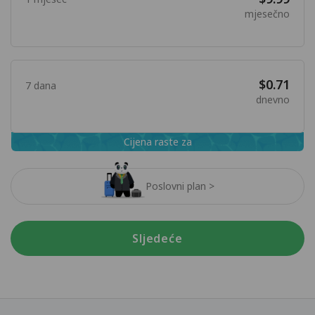
mjesečno
$0.71
7 dana
dnevno
Cijena raste za
Poslovni plan >
Sljedeće