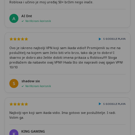
Robloxa i učinio je moj uređaj 50× bržim nego inače.
AI Dnt
A
Verificirani korisnik
S GOOGLE PLAYA
Ovo je iskreno najbolji VPN koji sam ikada vidio!! Promijenili su me na
poslužitelj na kojem sam želio biti vrlo brzo, tako da je to dobro! I
stvarno je dobro ako želite dobiti imena prikaza u Robloxu!!!! Stoga
predlažem da nabavite ovaj VPN!! Hvala što ste napravili ovaj sjajan VPN!
10/10
shadow six
S
Verificirani korisnik
S GOOGLE PLAYA
Najbolji vpn koji sam ikada vidio. Ima gotovo sve poslužitelje. I radi.
Volim ga.
KING GAMING
K