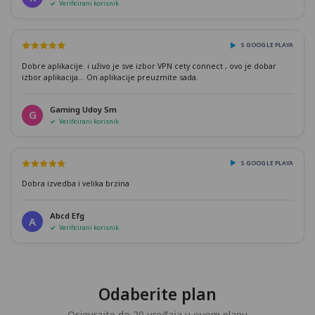
Verificirani korisnik
S GOOGLE PLAYA
Dobre aplikacije. i uživo je sve izbor VPN cety connect , ovo je dobar
izbor aplikacija... On aplikacije preuzmite sada.
Gaming Udoy Sm
G
Verificirani korisnik
S GOOGLE PLAYA
Dobra izvedba i velika brzina
Abcd Efg
A
Verificirani korisnik
Odaberite plan
Osigurajte do 20 uređaja u ovom planu