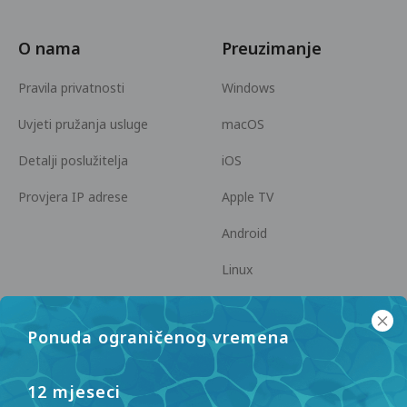
O nama
Preuzimanje
Pravila privatnosti
Windows
Uvjeti pružanja usluge
macOS
Detalji poslužitelja
iOS
Provjera IP adrese
Apple TV
Android
Linux
Android TV
Ponuda ograničenog vremena
Centar za pomoć
Suradnja
panda7x24@gmail.com
Postani partner
12 mjeseci