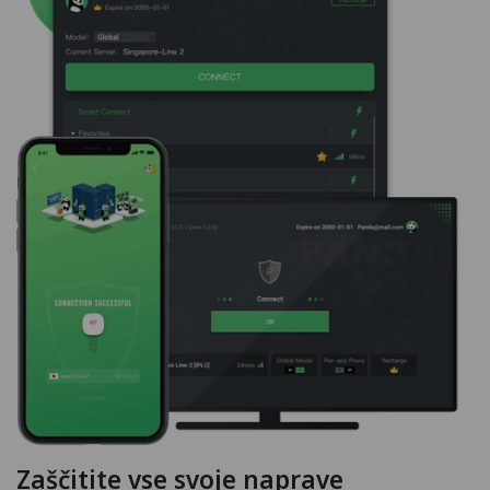
Zaščitite vse svoje naprave