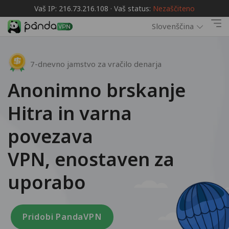
Vaš IP: 216.73.216.108 · Vaš status:
Nezaščiteno
Slovenščina
7-dnevno jamstvo za vračilo denarja
Anonimno brskanje
Hitra in varna
povezava
VPN, enostaven za
uporabo
Pridobi PandaVPN