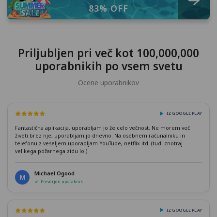
83% OFF
Priljubljen pri več kot 100,000,000
uporabnikih po vsem svetu
Ocene uporabnikov
IZ GOOGLE PLAY
Fantastična aplikacija, uporabljam jo že celo večnost. Ne morem več
živeti brez nje, uporabljam jo dnevno. Na osebnem računalniku in
telefonu z veseljem uporabljam YouTube, netflix itd. (tudi znotraj
velikega požarnega zidu lol)
Michael Ogood
M
Preverjen uporabnik
IZ GOOGLE PLAY