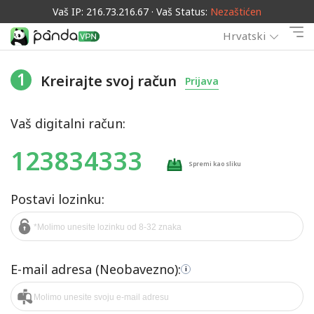
Vaš IP: 216.73.216.67 · Vaš Status:
Nezaštićen
Hrvatski
1
Kreirajte svoj račun
Prijava
Vaš digitalni račun:
123834333
Spremi kao sliku
Postavi lozinku:
E-mail adresa (Neobavezno):
i