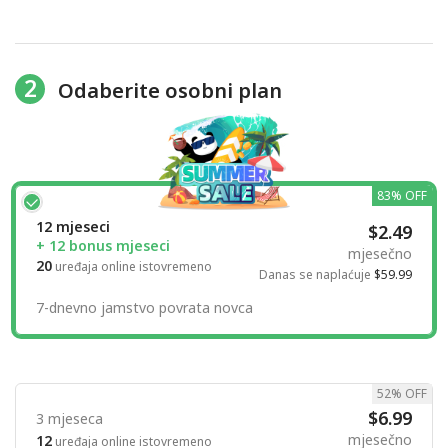
2
Odaberite osobni plan
83% OFF
12 mjeseci
$2.49
+ 12 bonus mjeseci
mjesečno
20
uređaja online istovremeno
Danas se naplaćuje
$59.99
7-dnevno jamstvo povrata novca
52% OFF
$6.99
3 mjeseca
mjesečno
12
uređaja online istovremeno