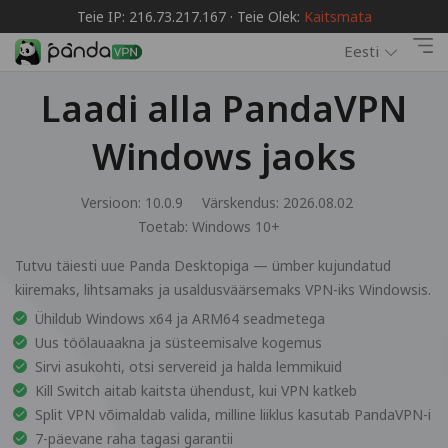
Teie IP: 216.73.217.167 · Teie Olek:
Kaitsmata
Eesti
Laadi alla PandaVPN
Windows jaoks
Versioon: 10.0.9
Värskendus: 2026.08.02
Toetab:
Windows 10+
Tutvu täiesti uue Panda Desktopiga — ümber kujundatud
kiiremaks, lihtsamaks ja usaldusväärsemaks VPN-iks Windowsis.
Ühildub Windows x64 ja ARM64 seadmetega
Uus töölauaakna ja süsteemisalve kogemus
Sirvi asukohti, otsi servereid ja halda lemmikuid
Kill Switch aitab kaitsta ühendust, kui VPN katkeb
Split VPN võimaldab valida, milline liiklus kasutab PandaVPN-i
7-päevane raha tagasi garantii