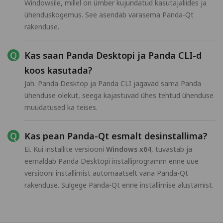
Windowsile, millel on ümber kujundatud kasutajaliides ja
ühenduskogemus. See asendab varasema Panda-Qt
rakenduse.
Kas saan Panda Desktopi ja Panda CLI-d
koos kasutada?
Jah. Panda Desktop ja Panda CLI jagavad sama Panda
ühenduse olekut, seega kajastuvad ühes tehtud ühenduse
muudatused ka teises.
Kas pean Panda-Qt esmalt desinstallima?
Ei. Kui installite versiooni
Windows x64
, tuvastab ja
eemaldab Panda Desktopi installiprogramm enne uue
versiooni installimist automaatselt vana Panda-Qt
rakenduse. Sulgege Panda-Qt enne installimise alustamist.