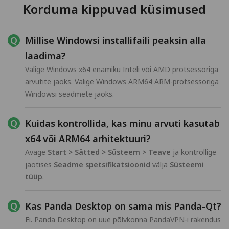
Korduma kippuvad küsimused
Millise Windowsi installifaili peaksin alla
laadima?
Valige Windows x64 enamiku Inteli või AMD protsessoriga
arvutite jaoks. Valige Windows ARM64 ARM-protsessoriga
Windowsi seadmete jaoks.
Kuidas kontrollida, kas minu arvuti kasutab
x64 või ARM64 arhitektuuri?
Avage
Start > Sätted > Süsteem > Teave
ja kontrollige
jaotises
Seadme spetsifikatsioonid
välja
Süsteemi
tüüp
.
Kas Panda Desktop on sama mis Panda-Qt?
Ei. Panda Desktop on uue põlvkonna PandaVPN-i rakendus