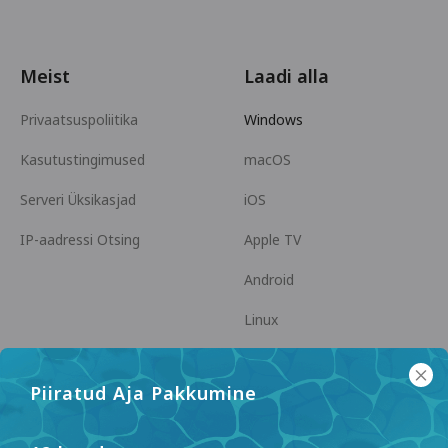
Meist
Laadi alla
Privaatsuspoliitika
Windows
Kasutustingimused
macOS
Serveri Üksikasjad
iOS
IP-aadressi Otsing
Apple TV
Android
Linux
Android TV
Piiratud Aja Pakkumine
Abikeskus
Koostöö
panda7x24@gmail.com
Hakka Partneriks