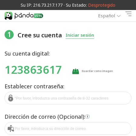
Su IP: 216.73.217.177 · Su Estado:
Desprotegido
Español
1
Cree su cuenta
Iniciar sesión
Su cuenta digital:
123863617
Guardar como imagen
Establecer contraseña:
Dirección de correo (Opcional):
i