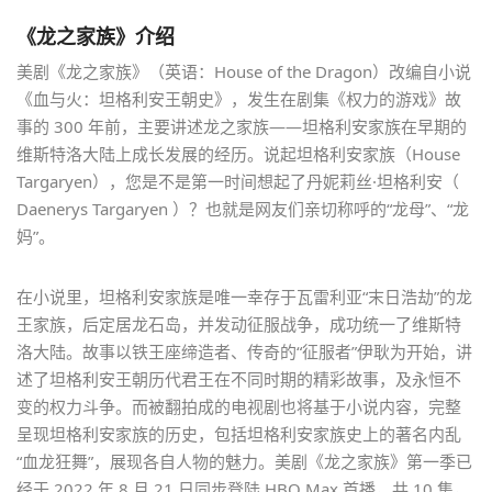
《龙之家族》介绍
美剧《龙之家族》（英语：House of the Dragon）改编自小说
《血与火：坦格利安王朝史》，发生在剧集《权力的游戏》故
事的 300 年前，主要讲述龙之家族——坦格利安家族在早期的
维斯特洛大陆上成长发展的经历。说起坦格利安家族（House
Targaryen），您是不是第一时间想起了丹妮莉丝·坦格利安（
Daenerys Targaryen ）？也就是网友们亲切称呼的“龙母”、“龙
妈”。
在小说里，坦格利安家族是唯一幸存于瓦雷利亚“末日浩劫”的龙
王家族，后定居龙石岛，并发动征服战争，成功统一了维斯特
洛大陆。故事以铁王座缔造者、传奇的“征服者”伊耿为开始，讲
述了坦格利安王朝历代君王在不同时期的精彩故事，及永恒不
变的权力斗争。而被翻拍成的电视剧也将基于小说内容，完整
呈现坦格利安家族的历史，包括坦格利安家族史上的著名内乱
“血龙狂舞”，展现各自人物的魅力。美剧《龙之家族》第一季已
经于 2022 年 8 月 21 日同步登陆 HBO Max 首播，共 10 集，