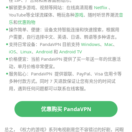
在 ISP、广告商和黑客面前隐形。
解锁更多游戏、视频等网站：在线高清观看
Netflix
、
YouTube等全球流媒体、畅玩各种
游戏
、随时听世界潮流
音
乐
和
优惠购物
操作简单、便捷：设备支持智能连接和快速搜索，根据用
户需要，自行选择中文、英语、日语、韩语等多种语言。
支持日常设备：PandaVPN 目前支持
Windows
、
Mac
、
iOS
、
Linux
、
Android
和
Android TV
价格便宜：当前 PandaVPN 提供了买一年送一年的优惠活
动，单月价格非常便宜。
服务贴心：PandaVPN 提供银联、PayPal、Visa 信用卡等
多种付款方式。同时 7 天退款保证让您有充分的时间试
用，遇到任何问题都可以联系在线客服。
优惠购买 PandaVPN
总之，《权力的游戏》系列电视剧是您不容错过的好剧，闲暇