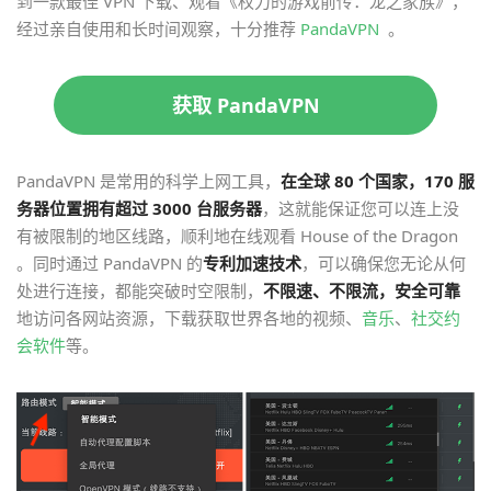
到一款最佳 VPN 下载、观看《权力的游戏前传：龙之家族》，
经过亲自使用和长时间观察，十分推荐
PandaVPN
。
获取 PandaVPN
PandaVPN 是常用的科学上网工具，
在全球 80 个国家，170 服
务器位置拥有超过 3000 台服务器
，这就能保证您可以连上没
有被限制的地区线路，顺利地在线观看 House of the Dragon
。同时通过 PandaVPN 的
专利加速技术
，可以确保您无论从何
处进行连接，都能突破时空限制，
不限速、不限流，安全可靠
地访问各网站资源，下载获取世界各地的视频、
音乐
、
社交约
会软件
等。