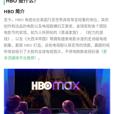
HBO 是什么？
HBO 简介
至今，HBO 电视台在美国乃至世界具有举足轻重的地位，其所
创作和出品的电影以及电视剧横扫艾美奖、金球奖和各个国际
电影节的奖项。如为人所熟知的《黑道家族》、《权力的游
戏》、以及《大西洋帝国》等拥有媲美电影水准的史诗级电视
剧集，都是 HBO 打造。这些电视剧以其宏伟的场面，震撼的视
听体验吸引了大批的全球电视观众，不停地刷新收视纪录（
更
多流媒体平台推荐
）。