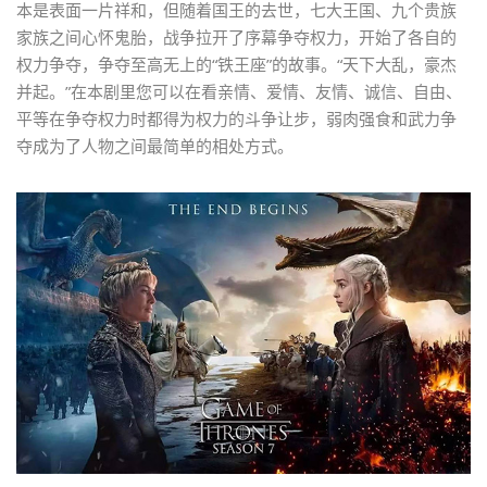
本是表面一片祥和，但随着国王的去世，七大王国、九个贵族
家族之间心怀鬼胎，战争拉开了序幕争夺权力，开始了各自的
权力争夺，争夺至高无上的“铁王座”的故事。“天下大乱，豪杰
并起。”在本剧里您可以在看亲情、爱情、友情、诚信、自由、
平等在争夺权力时都得为权力的斗争让步，弱肉强食和武力争
夺成为了人物之间最简单的相处方式。