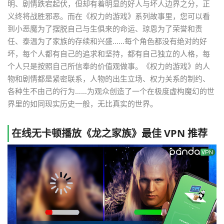
明、剧情跌宕起伏，但却有着明显的好人与坏人边界之分，正
义终将战胜邪恶。而在《权力的游戏》系列故事里，您可以看
到小恶魔为了摆脱自己与生俱来的命运、琼恩为了荣誉和责
任、泰温为了家族的存续和兴盛……每个角色都没有绝对的好
坏，每个人都有自己的追求和坚持，都有自己独立的人格，每
个人只是按照自己所信奉的价值观做事。《权力的游戏》的人
物和剧情都是紧密联系，人物的出生立场、权力关系的制约、
各种生不由己的行为……为观众创造了一个在极度虚构魔幻的世
界里的如同现实历史一般，无比真实的世界。
在线无卡顿播放《龙之家族》最佳 VPN 推荐