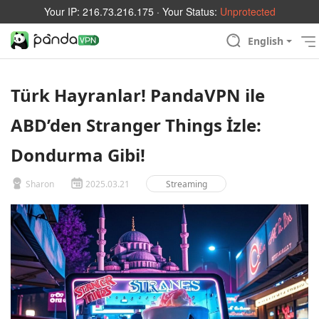
Your IP:
216.73.216.175
· Your Status:
Unprotected
English
Türk Hayranlar! PandaVPN ile
ABD’den Stranger Things İzle:
Dondurma Gibi!
Sharon
2025.03.21
Streaming