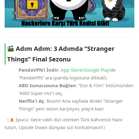
Adım Adım: 3 Adımda “Stranger
Things” Final Sezonu
PandaVPN’i İndir
:
App Store
/
Google Play
‘de
“PandaVPN” ara (panda logosuna dikkat!).
ABD Sunucusuna Bağlan
: “Dizi & Film” bölümünden
“ABD Süper Hız”ı seç.
Netflix’i Aç
: Boom! Ana sayfada direkt “Stranger
Things” yeni sezon karşılıyor, play’e bas!
（
İpucu: Gece vakti dizi izlerken Türk kahvenizi hazır
tutun, Upside Down dünyası sizi korkutmasın!）