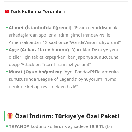
Türk Kullanıcı Yorumları
Ahmet (İstanbul’da öğrenci)
: “Eskiden yurtdışındaki
arkadaşlardan spoiler alırdım, şimdi PandaVPN ile
Amerikalılardan 12 saat önce ‘WandaVision’ izliyorum!”
Ayşe (Ankara’da ev hanımı)
: “Çocuklar Disney+ yeni
dizileri için tablet kapışırken, ben Japonya sunucusuna
geçip ‘Attack on Titan’ finalini izliyorum!”
Murat (Oyun bağımlısı)
: “Aynı PandaVPN’le Amerika
sunucusunda ‘League of Legends’ oynuyorum, 45ms
gecikme kebap çevirmekten hızlı!”
Özel İndirim: Türkiye’ye Özel Paket!
TKPANDA
kodunu kullan, ilk ay sadece
19.9 TL
(bir