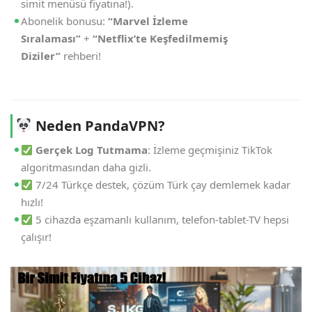
simit menüsü fiyatına!).
Abonelik bonusu:
“Marvel İzleme
Sıralaması”
+
“Netflix’te Keşfedilmemiş
Diziler”
rehberi!
Neden PandaVPN?
Gerçek Log Tutmama
: İzleme geçmişiniz TikTok
algoritmasından daha gizli.
7/24 Türkçe destek, çözüm Türk çay demlemek kadar
hızlı!
5 cihazda eşzamanlı kullanım, telefon-tablet-TV hepsi
çalışır!