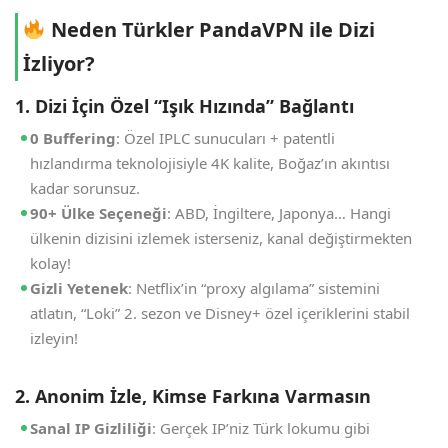
Neden Türkler PandaVPN ile Dizi
İzliyor?
1. Dizi İçin Özel “Işık Hızında” Bağlantı
0 Buffering
: Özel IPLC sunucuları + patentli
hızlandırma teknolojisiyle 4K kalite, Boğaz’ın akıntısı
kadar sorunsuz.
90+ Ülke Seçeneği
: ABD, İngiltere, Japonya… Hangi
ülkenin dizisini izlemek isterseniz, kanal değiştirmekten
kolay!
Gizli Yetenek
: Netflix’in “proxy algılama” sistemini
atlatın, “Loki” 2. sezon ve Disney+ özel içeriklerini stabil
izleyin!
2. Anonim İzle, Kimse Farkına Varmasın
Sanal IP Gizliliği
: Gerçek IP’niz Türk lokumu gibi