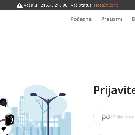
Vaša IP: 216.73.216.88 · Vaš status:
Nezaštićeno
Početna
Preuzmi
B
Prijavi