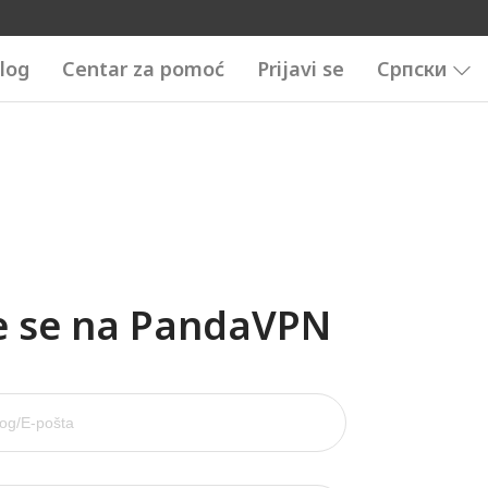
log
Centar za pomoć
Prijavi se
Српски
te se na PandaVPN