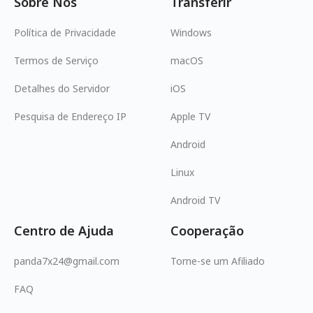
Sobre Nós
Transferir
Política de Privacidade
Windows
Termos de Serviço
macOS
Detalhes do Servidor
iOS
Pesquisa de Endereço IP
Apple TV
Android
Linux
Android TV
Centro de Ajuda
Cooperação
panda7x24@gmail.com
Torne-se um Afiliado
FAQ