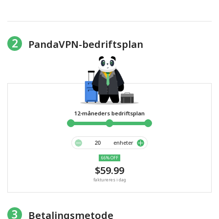
2
PandaVPN-bedriftsplan
12-måneders bedriftsplan
enheter
66% OFF
$59.99
faktureres i dag
3
Betalingsmetode