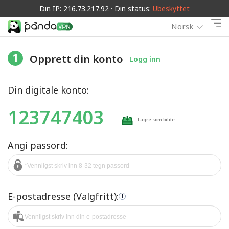
Din IP: 216.73.217.92 · Din status:
Ubeskyttet
Norsk
1
Opprett din konto
Logg inn
Din digitale konto:
123747403
Lagre som bilde
Angi passord:
E-postadresse (Valgfritt):
i