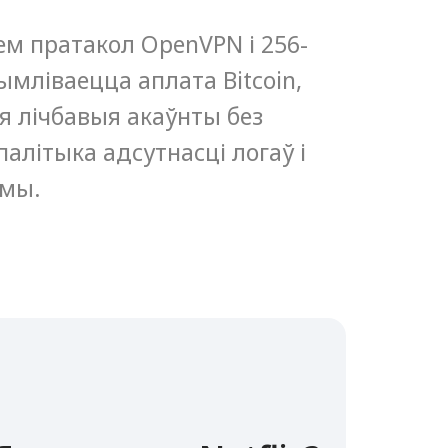
м пратакол OpenVPN і 256-
мліваецца аплата Bitcoin,
 лічбавыя акаўнты без
палітыка адсутнасці логаў і
амы.