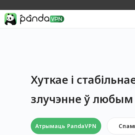
Хуткае і стабільна
злучэнне ў любым
Атрымаць PandaVPN
Спам