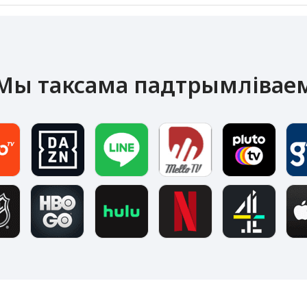
Мы таксама падтрымлівае