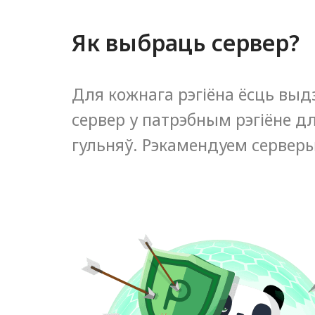
Як выбраць сервер?
Для кожнага рэгіёна ёсць выд
сервер у патрэбным рэгіёне дл
гульняў. Рэкамендуем серверы