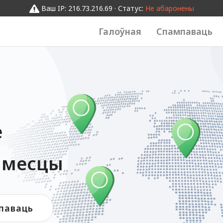
Ваш IP: 216.73.216.69 · Статус:
Не абаронены
Галоўная
Спампаваць
е
 месцы
паваць