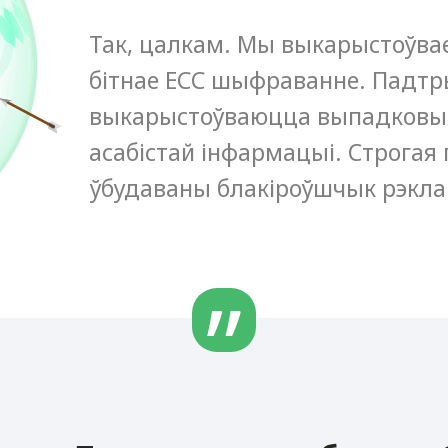
Так, цалкам. Мы выкарыстоўвае
бітнае ECC шыфраванне. Падтры
выкарыстоўваюцца выпадковыя
асабістай інфармацыі. Строгая 
ўбудаваны блакіроўшчык рэкл