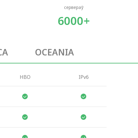
сервераў
6000+
CA
OCEANIA
HBO
IPv6