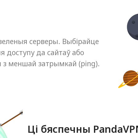
зеленыя серверы. Выбірайце
я доступу да сайтаў або
 з меншай затрымкай (ping).
Ці бяспечны PandaVP